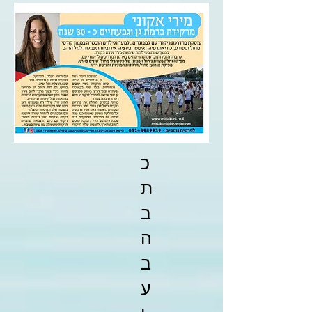
כ
ת
ב
ה
ב
ע