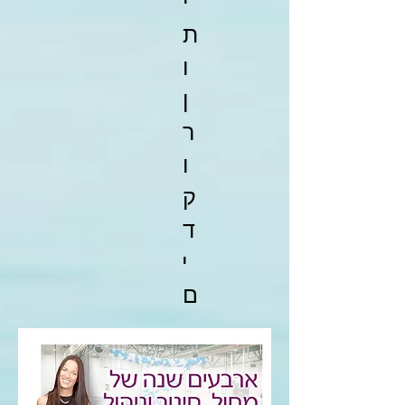
י
ת
ו
ן
ר
ו
ק
ד
י
ם