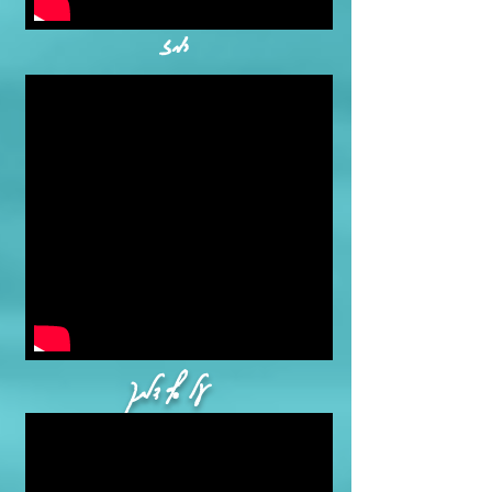
רמז
על סף דלתך