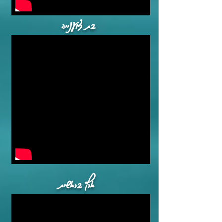
בת צוענייה
ארץ בראשית